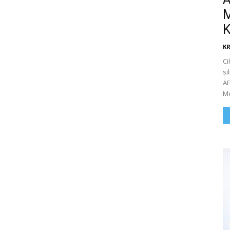
M
K
K
Ci
si
AE
Me