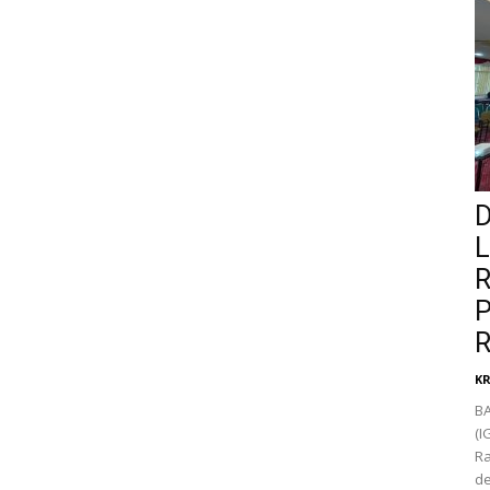
D
L
R
P
R
K
BA
(I
Ra
de