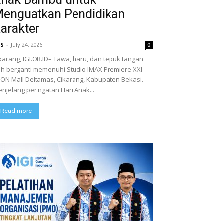
enguatkan Pendidikan
arakter
RS
-
July 24, 2026
0
karang, IGI.OR.ID– Tawa, haru, dan tepuk tangan
lih berganti memenuhi Studio IMAX Premiere XXI
ON Mall Deltamas, Cikarang, Kabupaten Bekasi.
njelang peringatan Hari Anak...
Read more