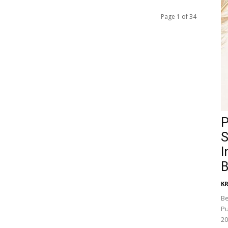
Page 1 of 34
P
S
I
B
K
Be
Pu
20