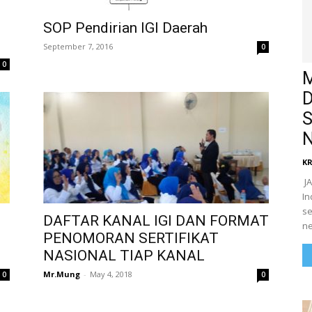
SOP Pendirian IGI Daerah
September 7, 2016
0
0
M
D
S
N
K
​ 
In
se
DAFTAR KANAL IGI DAN FORMAT
ne
PENOMORAN SERTIFIKAT
NASIONAL TIAP KANAL
Mr.Mung
-
May 4, 2018
0
0