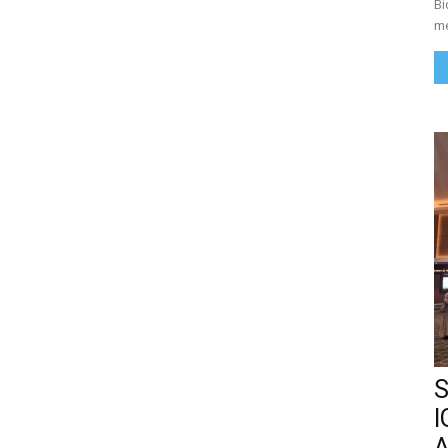
Bi
me
S
I
A