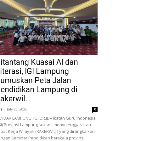
itantang Kuasai AI dan
iterasi, IGI Lampung
umuskan Peta Jalan
endidikan Lampung di
akerwil...
RS
-
July 20, 2026
0
NDAR LAMPUNG, IGI.OR.ID– Ikatan Guru Indonesia
GI) Provinsi Lampung sukses menyelenggarakan
pat Kerja Wilayah (RAKERWIL) I yang dirangkaikan
ngan Seminar Pendidikan berskala provinsi.