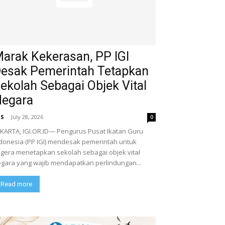
arak Kekerasan, PP IGI
esak Pemerintah Tetapkan
ekolah Sebagai Objek Vital
egara
RS
-
July 28, 2026
0
​JAKARTA, IGI.OR.ID— Pengurus Pusat Ikatan Guru
donesia (PP IGI) mendesak pemerintah untuk
gera menetapkan sekolah sebagai objek vital
gara yang wajib mendapatkan perlindungan...
Read more