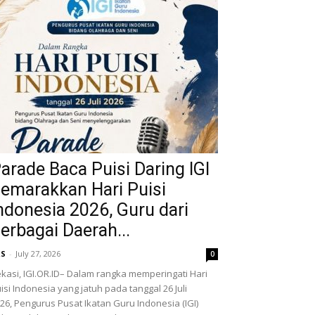
arade Baca Puisi Daring IGI
emarakkan Hari Puisi
ndonesia 2026, Guru dari
erbagai Daerah...
RS
-
July 27, 2026
0
kasi, IGI.OR.ID– Dalam rangka memperingati Hari
isi Indonesia yang jatuh pada tanggal 26 Juli
26, Pengurus Pusat Ikatan Guru Indonesia (IGI)