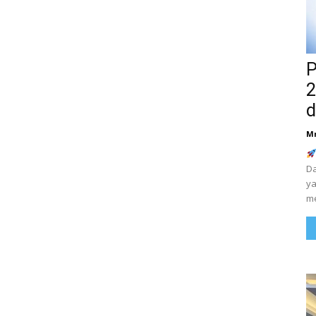
P
2
d
M
Da
ya
me