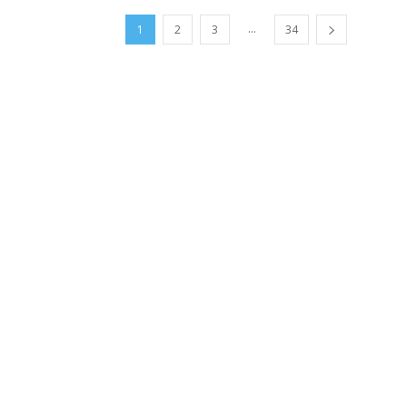
...
1
2
3
34