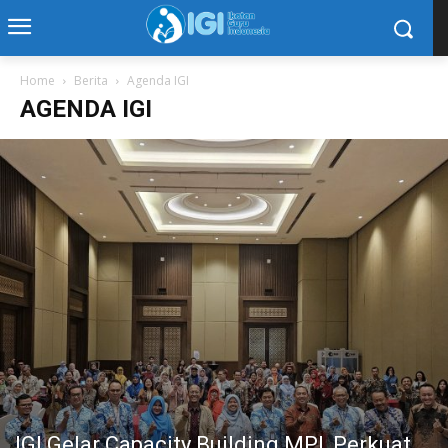
Home
Berita
Agenda IGI
AGENDA IGI
IGI Gelar Capacity Building MPI, Perkuat