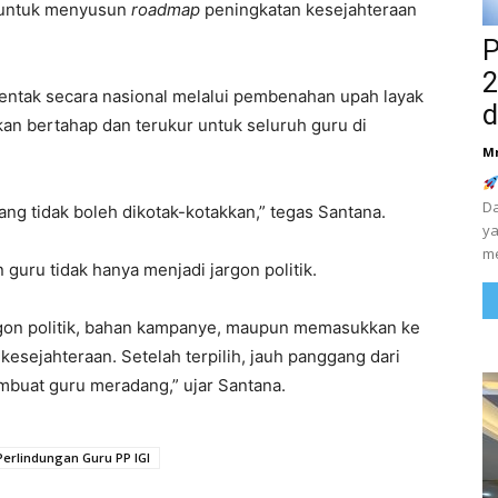
untuk menyusun
roadmap
peningkatan kesejahteraan
P
2
erentak secara nasional melalui pembenahan upah layak
d
tkan bertahap dan terukur untuk seluruh guru di
M
Da
ang tidak boleh dikotak-kotakkan,” tegas Santana.
ya
me
 guru tidak hanya menjadi jargon politik.
rgon politik, bahan kampanye, maupun memasukkan ke
kesejahteraan. Setelah terpilih, jauh panggang dari
membuat guru meradang,” ujar Santana.
Perlindungan Guru PP IGI