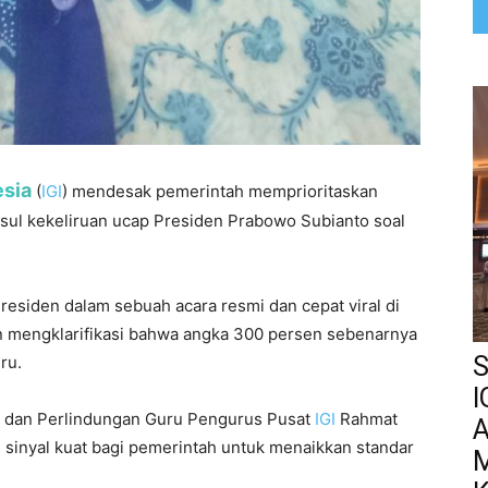
esia
(
IGI
) mendesak pemerintah memprioritaskan
sul kekeliruan ucap Presiden Prabowo Subianto soal
esiden dalam sebuah acara resmi dan cepat viral di
n mengklarifikasi bahwa angka 300 persen sebenarnya
S
ru.
I
si dan Perlindungan Guru Pengurus Pusat
IGI
Rahmat
A
 sinyal kuat bagi pemerintah untuk menaikkan standar
M