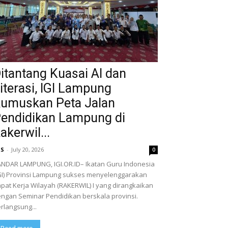
itantang Kuasai AI dan
iterasi, IGI Lampung
umuskan Peta Jalan
endidikan Lampung di
akerwil...
RS
-
July 20, 2026
0
NDAR LAMPUNG, IGI.OR.ID– Ikatan Guru Indonesia
GI) Provinsi Lampung sukses menyelenggarakan
pat Kerja Wilayah (RAKERWIL) I yang dirangkaikan
ngan Seminar Pendidikan berskala provinsi.
rlangsung...