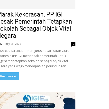
arak Kekerasan, PP IGI
esak Pemerintah Tetapkan
ekolah Sebagai Objek Vital
egara
RS
-
July 28, 2026
0
​JAKARTA, IGI.OR.ID— Pengurus Pusat Ikatan Guru
donesia (PP IGI) mendesak pemerintah untuk
gera menetapkan sekolah sebagai objek vital
gara yang wajib mendapatkan perlindungan...
Read more