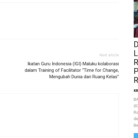
D
L
Next article
R
Ikatan Guru Indonesia (IGI) Maluku kolaborasi
P
dalam Training of Facilitator “Time for Change,
Mengubah Dunia dari Ruang Kelas”
R
K
BA
(I
Ra
de
Be