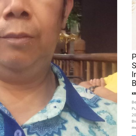
P
S
I
B
K
Be
Pu
20
Bi
me