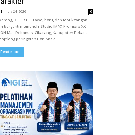
arakter
RS
-
July 24, 2026
0
karang, IGI.OR.ID– Tawa, haru, dan tepuk tangan
lih berganti memenuhi Studio IMAX Premiere XXI
ON Mall Deltamas, Cikarang, Kabupaten Bekasi.
njelang peringatan Hari Anak...
Read more