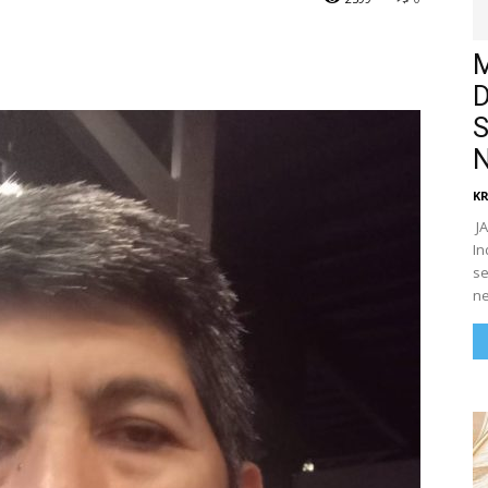
M
D
S
N
K
​ 
In
se
ne