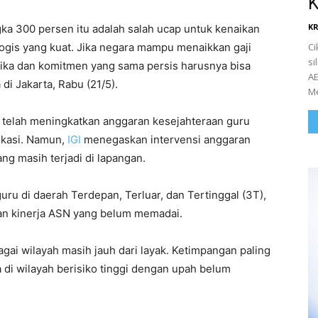
K
K
ka 300 persen itu adalah salah ucap untuk kenaikan
kologis yang kuat. Jika negara mampu menaikkan gaji
Ci
si
ogika dan komitmen yang sama persis harusnya bisa
AE
 di Jakarta, Rabu (21/5).
Me
telah meningkatkan anggaran kesejahteraan guru
ikasi. Namun,
IGI
menegaskan intervensi anggaran
g masih terjadi di lapangan.
uru di daerah Terdepan, Terluar, dan Tertinggal (3T),
an kinerja ASN yang belum memadai.
gai wilayah masih jauh dari layak. Ketimpangan paling
 di wilayah berisiko tinggi dengan upah belum