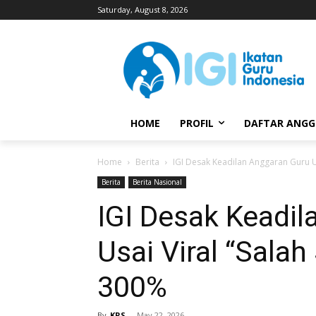
Saturday, August 8, 2026
HOME
PROFIL
DAFTAR ANG
Home
Berita
IGI Desak Keadilan Anggaran Guru Us
Berita
Berita Nasional
IGI Desak Keadi
Usai Viral “Salah
300%
By
KRS
-
May 22, 2026