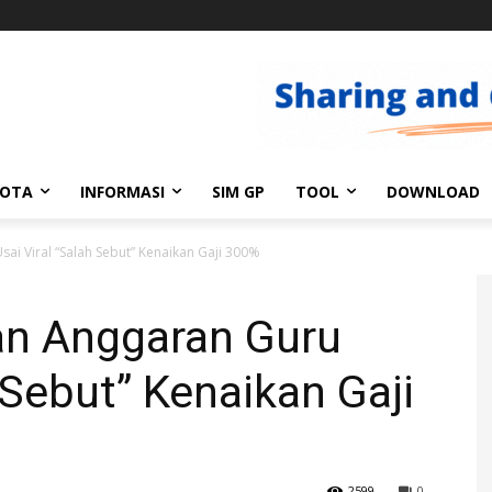
GOTA
INFORMASI
SIM GP
TOOL
DOWNLOAD
ai Viral “Salah Sebut” Kenaikan Gaji 300%
lan Anggaran Guru
 Sebut” Kenaikan Gaji
2599
0