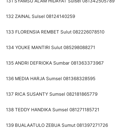
131 SYAMSU ALAM HIDAYAT Sulsel 081342505789
132 ZAINAL Sulsel 08124140259
133 FLORENSIA REMBET Sulut 082226078510
134 YOUKE MANTIRI Sulut 085298088271
135 ANDRI DEFRIOKA Sumbar 081363373967
136 MEDIA HARJA Sumsel 081368328595
137 RICA SUSANTY Sumsel 082181865779
138 TEDDY HANDIKA Sumsel 081271185721
139 BUALAATULO ZEBUA Sumut 081397271726