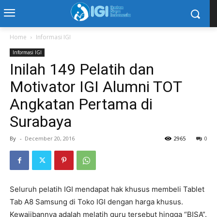
Home
Informasi IGI
Informasi IGI
Inilah 149 Pelatih dan
Motivator IGI Alumni TOT
Angkatan Pertama di
Surabaya
By
-
December 20, 2016
2965
0
Seluruh pelatih IGI mendapat hak khusus membeli Tablet
Tab A8 Samsung di Toko IGI dengan harga khusus.
Kewajibannya adalah melatih guru tersebut hingga “BISA”.