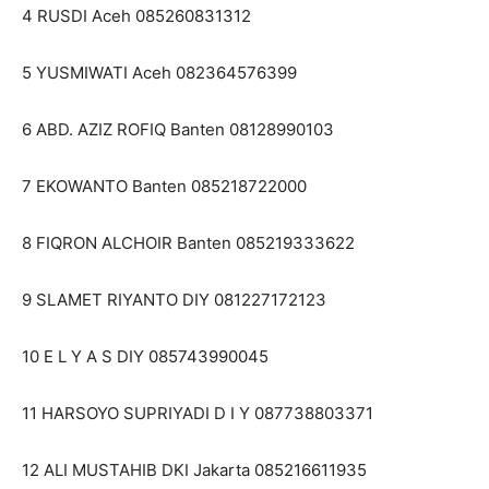
4 RUSDI Aceh 085260831312
5 YUSMIWATI Aceh 082364576399
6 ABD. AZIZ ROFIQ Banten 08128990103
7 EKOWANTO Banten 085218722000
8 FIQRON ALCHOIR Banten 085219333622
9 SLAMET RIYANTO DIY 081227172123
10 E L Y A S DIY 085743990045
11 HARSOYO SUPRIYADI D I Y 087738803371
12 ALI MUSTAHIB DKI Jakarta 085216611935